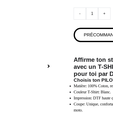
-
+
PRÉCOMMA
Affirme ton s
avec un
T-SH
pour toi par
Choisis ton
PIL
Matière: 100% Coton, res
Couleur T-Shirt: Blanc.
Impression: DTF haute qua
Coupe: Unique, confortab
moto.