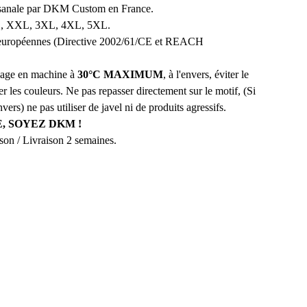
tisanale par DKM Custom en France.
XL, XXL, 3XL, 4XL, 5XL.
européennes (Directive 2002/61/CE et REACH
avage en machine à
30°C MAXIMUM
, à l'envers, éviter le
r les couleurs. Ne pas repasser directement sur le motif, (Si
nvers) ne pas utiliser de javel ni de produits agressifs.
, SOYEZ DKM !
aison / Livraison 2 semaines.
NS LA DKM FAMILY 
NEWSLETTERS