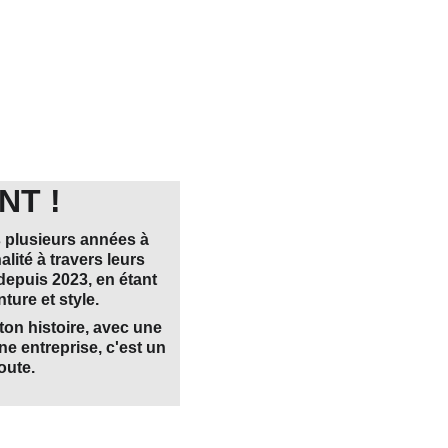
NT !
s plusieurs années à 
lité à travers leurs 
depuis 2023, en étant 
ture et style.
ton histoire, avec une 
e entreprise, c'est un 
oute.