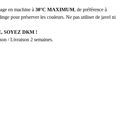
avage en machine à
30°C MAXIMUM
, de préférence à
linge pour préserver les couleurs. Ne pas utiliser de javel ni
, SOYEZ DKM !
aison / Livraison 2 semaines.
NS LA DKM FAMILY 
NEWSLETTERS
MIERS AU COURANT DE NOS NOUVEAUTÉS, 