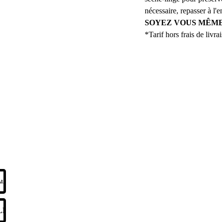
nécessaire, repasser à l'e
SOYEZ VOUS MÊME
*Tarif hors frais de livr
REJOI
ALITÉ
SOYEZ LES PRE
DE NOS OFF
LES