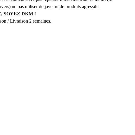
nvers) ne pas utiliser de javel ni de produits agressifs.
, SOYEZ DKM !
aison / Livraison 2 semaines.
NS LA DKM FAMILY 
NEWSLETTERS
MIERS AU COURANT DE NOS NOUVEAUTÉS, 
RES EXCLUSIVES ET DES COULISSES DE 
L'ATELIER.