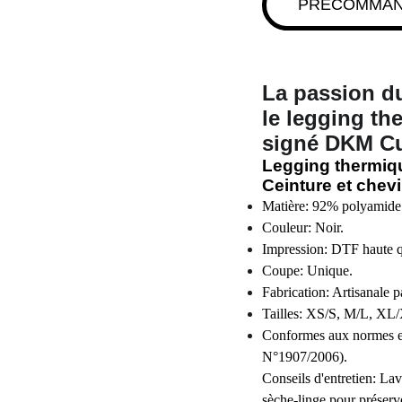
PRÉCOMMA
La passion du
le legging th
signé DKM C
Legging thermiq
Ceinture et chevi
Matière:
92% polyamide 
Couleur: Noir.
Impression: DTF haute qua
Coupe: Unique.
Fabrication: Artisanale
Tailles: XS/S, M/L, XL
Conformes aux normes 
N°1907/2006).
Conseils d'entretien: L
sèche-linge pour préserve