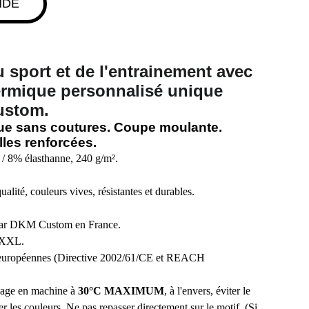
NDE
 sport et de l'entrainement avec
ermique personnalisé unique
ustom.
ue sans coutures. Coupe moulante.
lles renforcées.
/ 8% élasthanne, 240 g/m².
lité, couleurs vives, résistantes et durables.
 par DKM Custom en France.
/XXL.
européennes (Directive 2002/61/CE et REACH
avage en machine à
30°C MAXIMUM
, à l'envers, éviter le
r les couleurs. Ne pas repasser directement sur le motif, (Si