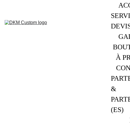
ACC
SERVI
DEVIS
GAL
BOUT
À P
CON
PART
& 
PART
(ES)