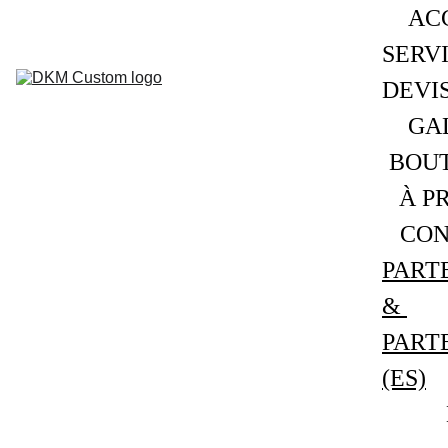
ACC
SERVI
DEVIS
GAL
BOUT
À P
CON
PART
& 
PART
(ES)