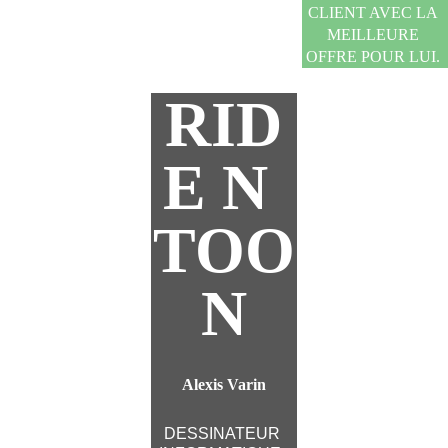
CLIENT AVEC LA 
MEILLEURE 
OFFRE POUR LUI. 
RID
E N 
TOO
N
Alexis Varin
DESSINATEUR 