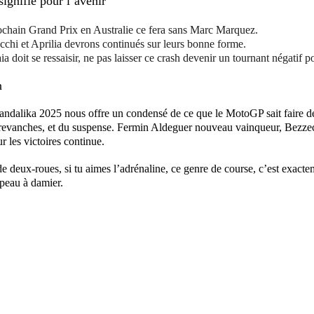
ignifie pour l’avenir
ochain Grand Prix en Australie ce fera sans Marc Marquez.
chi et Aprilia devrons continués sur leurs bonne forme.
a doit se ressaisir, ne pas laisser ce crash devenir un tournant négatif po
n
dalika 2025 nous offre un condensé de ce que le MotoGP sait faire de 
 revanches, et du suspense. Fermin Aldeguer nouveau vainqueur, Bezze
r les victoires continue.
 de deux-roues, si tu aimes l’adrénaline, ce genre de course, c’est exacte
peau à damier.