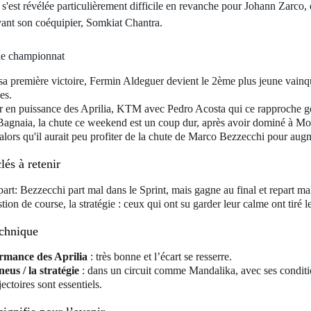
 s'est révélée particulièrement difficile en revanche pour Johann Zarco, 
ant son coéquipier, Somkiat Chantra.
 le championnat
a première victoire, Fermin Aldeguer devient le 2ème plus jeune vainqu
es.
r en puissance des Aprilia, KTM avec Pedro Acosta qui ce rapproche g
agnaia, la chute ce weekend est un coup dur, après avoir dominé à Moteg
alors qu'il aurait peu profiter de la chute de Marco Bezzecchi pour au
és à retenir
art: Bezzecchi part mal dans le Sprint, mais gagne au final et repart 
tion de course, la stratégie : ceux qui ont su garder leur calme ont tiré l
chnique
rmance des Aprilia
 : très bonne et l’écart se resserre.
eus / la stratégie
 : dans un circuit comme Mandalika, avec ses conditio
ajectoires sont essentiels.