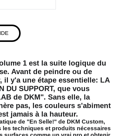
NDE
lume 1 est la suite logique du
se. Avant de peindre ou de
, il y'a une
étape essentielle
: LA
 DU SUPPORT, que vous
LAB de DKM
". Sans elle, la
hère pas, les couleurs s'abiment
est jamais à la hauteur.
atique de "En Selle!" de DKM Custom
,
 les techniques et produits nécessaires
os surfaces comme un
vrai pro
et obtenir