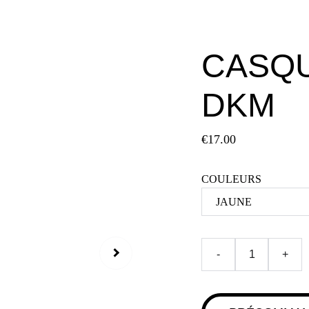
CASQU
DKM
€17.00
COULEURS
-
+