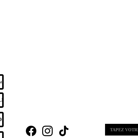
REJOI
ALITÉ
SOYEZ LES PRE
DE NOS OFF
LES
E-MAIL
D